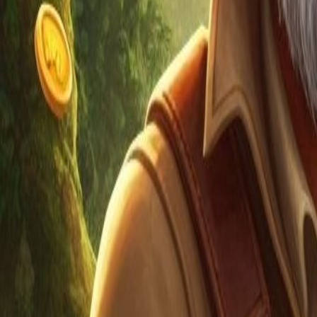
O grze
Witaj w najniebezpieczniejszym miasteczku Dzikiego Zachodu, gdzie
zmienności. Wybierz jeden z trzech trybów darmowych spinów: Old
Podczas darmowych spinów symbole wild stają się sticky i pozostają
życie JEDNYM SPINEM! Czy jesteś wystarczająco odważny?
Szczegóły techniczne
Data premiery
24.04.2019
Typ gry
video slot
Bębny
5
Linie wypłat
9
Kategoria
slot
Dostawca
NetEnt
Funkcje specjalne
sticky wilds
free spins