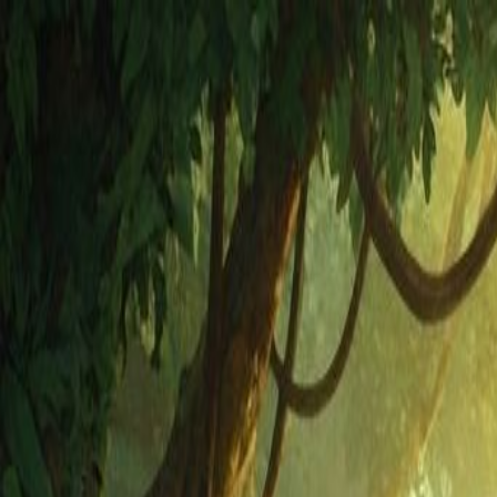
⚠️ Hazard wiąże się z ryzykiem. Graj odpowiedzialnie. Tylko dla os