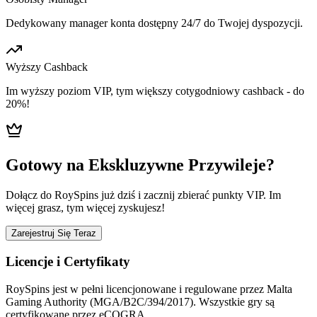
Dedykowany manager konta dostępny 24/7 do Twojej dyspozycji.
Wyższy Cashback
Im wyższy poziom VIP, tym większy cotygodniowy cashback - do
20%!
Gotowy na Ekskluzywne Przywileje?
Dołącz do RoySpins już dziś i zacznij zbierać punkty VIP. Im
więcej grasz, tym więcej zyskujesz!
Zarejestruj Się Teraz
Licencje i Certyfikaty
RoySpins jest w pełni licencjonowane i regulowane przez Malta
Gaming Authority (MGA/B2C/394/2017). Wszystkie gry są
certyfikowane przez eCOGRA.