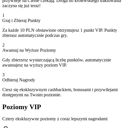
przywileje na Ciebie czekają. Droga do królewskiego traktowania
zaczyna się już teraz!
1
Graj i Zbieraj Punkty
Za każde 10 PLN obstawione otrzymujesz 1 punkt VIP. Punkty
zbierasz automatycznie podczas gry.
2
Awansuj na Wyższe Poziomy
Gdy zbierzesz wystarczającą liczbę punktów, automatycznie
awansujesz na wyższy poziom VIP.
3
Odbieraj Nagrody
Ciesz się ekskluzywnym cashbackiem, bonusami i przywilejami
dostępnymi na Twoim poziomie.
Poziomy VIP
Cztery ekskluzywne poziomy z coraz lepszymi nagrodami