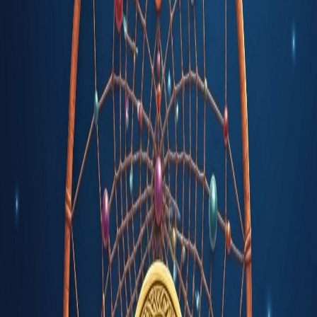
Graj teraz
Polecane
Mobile
O grze
Dołącz do Gonzo w pierwszej grze live casino typu First Person!
Gonzo's Treasure Hunt łączy elementy gry na żywo z mechaniką
slotową w UNIKALNYM DOŚWIADCZENIU. Charyzmatyczny
Gonzo prowadzi Cię przez starożytną świątynię Inków z ścianą
kamienną 7x7 pełną ukrytych symboli. Obstawiasz na liczbę
kamieni (20, 30, 40 lub 50), a następnie Gonzo używa młota, aby
rozbijać kamienie i odkrywać symbole! Wygrane są tworzone przez
grupy 5 lub więcej identycznych symboli. Mnożniki ROSNĄ z
każdą kolejną wygraną w ramach jednej rundy, a rundy bonusowe
oferują darmowe kamienie. To przygoda z potencjałem wygranej
20,000x!
Szczegóły techniczne
Data premiery
10.12.2020
Typ gry
game show
Kategoria
live
Dostawca
Evolution Gaming