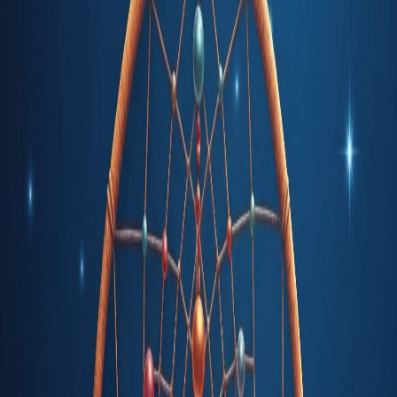
RoySpins
Casino
Kolekcja Gier
Ekskluzywne Bonusy
Klub VIP
Nasza
Historia
Bezpieczna Rozgrywka
Wsparcie 24/7
Zaloguj
Dołącz Teraz
Strona główna
/
Gry
/
Gonzo's Treasure Hunt
Powrót do gier
Gonzo's Treasure Hunt
RTP
96.6%
Zmienność
Średnia
Max wygrana
20000x
Zakład
0,20 zł
-
2000,00 zł